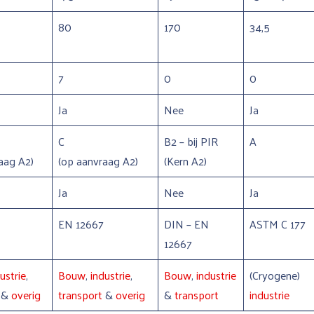
80
170
34,5
7
0
0
Ja
Nee
Ja
C
B2 – bij PIR
A
aag A2)
(op aanvraag A2)
(Kern A2)
Ja
Nee
Ja
EN 12667
DIN – EN
ASTM C 177
12667
ustrie
,
Bouw
,
industrie
,
Bouw
,
industrie
(Cryogene)
t
&
overig
transport
&
overig
&
transport
industrie