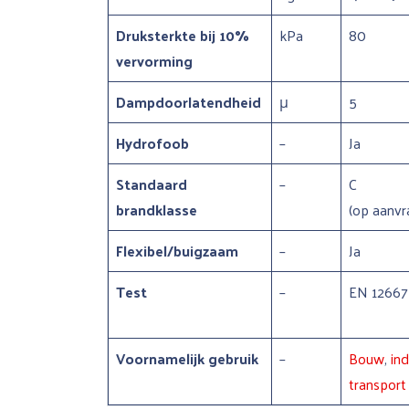
Druksterkte bij 10%
kPa
80
vervorming
Dampdoorlatendheid
μ
5
Hydrofoob
–
Ja
Standaard
–
C
brandklasse
(op aanvr
Flexibel/buigzaam
–
Ja
Test
–
EN 12667
Voornamelijk gebruik
–
Bouw
,
ind
transpor