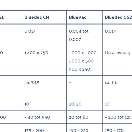
SL
Bluedec CH
BlueVac
Bluedec CG
0,017
0,004 tot
0,017
0,007
20
1.400 x 750
1.000 x 1.000,
Op aanvraag
1.000 x 500,
500 x 250
ca. 38,5
–
ca. 116
10
20, 30
10
200
– 40 tot 550
20 tot 80
– 200 tot 125
175 – 200
190 – 220
150 – 170