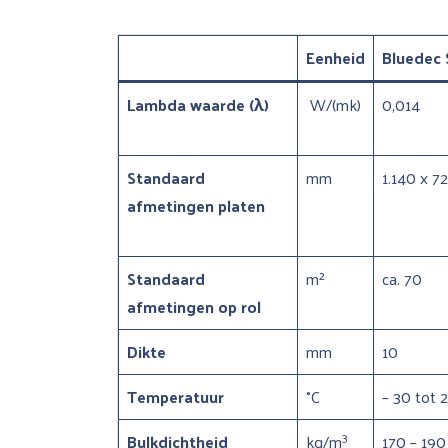
Eenheid
Bluedec 
Lambda waarde (λ)
W/(mk)
0,014
Standaard
mm
1.140 x 7
afmetingen platen
Standaard
m²
ca. 70
afmetingen op rol
Dikte
mm
10
Temperatuur
°C
– 30 tot 
3
Bulkdichtheid
kg/m
170 – 190