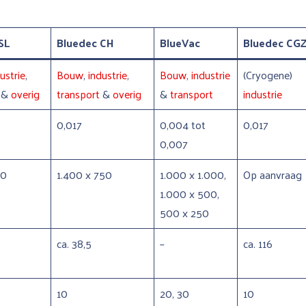
SL
Bluedec CH
BlueVac
Bluedec CG
ustrie
,
Bouw
,
industrie
,
Bouw
,
industrie
(Cryogene)
t
&
overig
transport
&
overig
&
transport
industrie
0,017
0,004 tot
0,017
0,007
20
1.400 x 750
1.000 x 1.000,
Op aanvraag
1.000 x 500,
500 x 250
ca. 38,5
–
ca. 116
10
20, 30
10