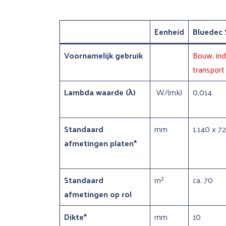
Eenheid
Bluedec 
Voornamelijk gebruik
Bouw
,
ind
transpor
Lambda waarde (λ)
W/(mk)
0,014
Standaard
mm
1.140 x 7
afmetingen platen*
Standaard
m²
ca. 70
afmetingen op rol
Dikte*
mm
10