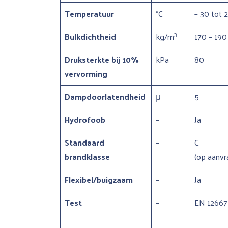
Temperatuur
°C
– 30 tot 
3
Bulkdichtheid
kg/m
170 – 190
Druksterkte bij 10%
kPa
80
vervorming
Dampdoorlatendheid
μ
5
Hydrofoob
–
Ja
Standaard
–
C
brandklasse
(op aanvr
Flexibel/buigzaam
–
Ja
Test
–
EN 12667