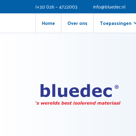
(+31) 026 – 4722003
info@bluedec.nl
Home
Over ons
Toepassingen
Productoverzicht