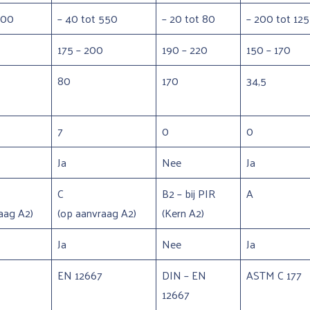
200
– 40 tot 550
– 20 tot 80
– 200 tot 125
175 – 200
190 – 220
150 – 170
80
170
34,5
7
0
0
Ja
Nee
Ja
C
B2 – bij PIR
A
aag A2)
(op aanvraag A2)
(Kern A2)
Ja
Nee
Ja
EN 12667
DIN – EN
ASTM C 177
12667