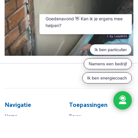
Navigatie
Toepassingen
Home
Bouw
Over ons
Infra
BlueVac
Industrie