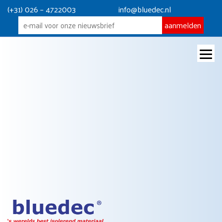
(+31) 026 – 4722003
info@bluedec.nl
Aerogel mortel